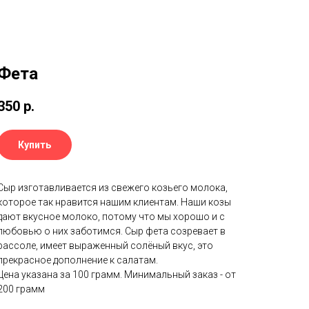
Фета
350
р.
Купить
Сыр изготавливается из свежего козьего молока,
которое так нравится нашим клиентам. Наши козы
дают вкусное молоко, потому что мы хорошо и с
любовью о них заботимся. Сыр фета созревает в
рассоле, имеет выраженный солёный вкус, это
прекрасное дополнение к салатам.
Цена указана за 100 грамм. Минимальный заказ - от
200 грамм