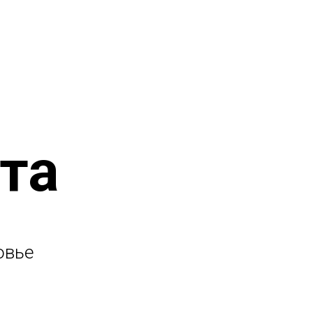
А
та
овье