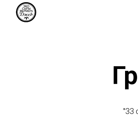
Г
"33